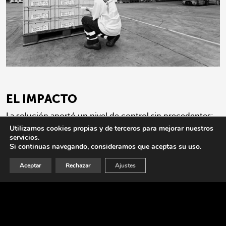
EL IMPACTO
La solución aportó un nivel de control sin precedentes:
Utilizamos cookies propias y de terceros para mejorar nuestros
Trazabilidad completa
de cada lote, desde el origen
servicios.
Si continuas navegando, consideramos que aceptas su uso.
hasta el destino.
Aceptar
Rechazar
Ajustes
Mayor eficiencia operativa
, reduciendo errores y
optimizando procesos de carga y descarga.
Información estratégica en tiempo real
, con reportes
de productividad, incidencias y tiempos de tránsito.