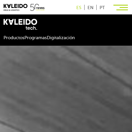
ES
EN
PT
Productos
Programas
Digitalización