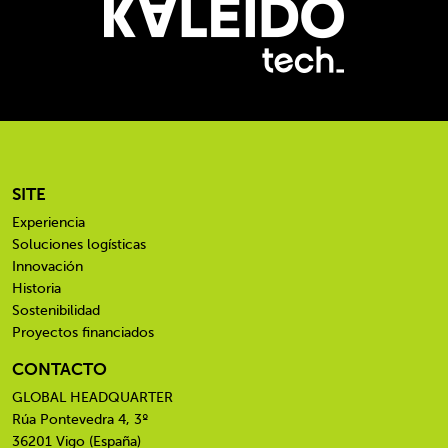
SITE
Experiencia
Soluciones logísticas
Innovación
Historia
Sostenibilidad
Proyectos financiados
CONTACTO
GLOBAL HEADQUARTER
Rúa Pontevedra 4, 3º
36201 Vigo (España)