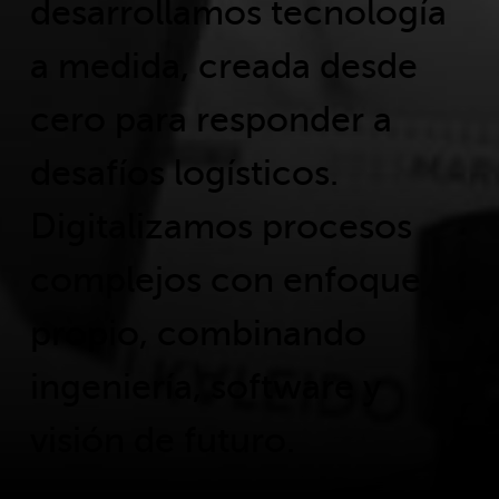
desarrollamos tecnología
a medida, creada desde
cero para responder a
desafíos logísticos.
Digitalizamos procesos
complejos con enfoque
propio, combinando
ingeniería, software y
visión de futuro.