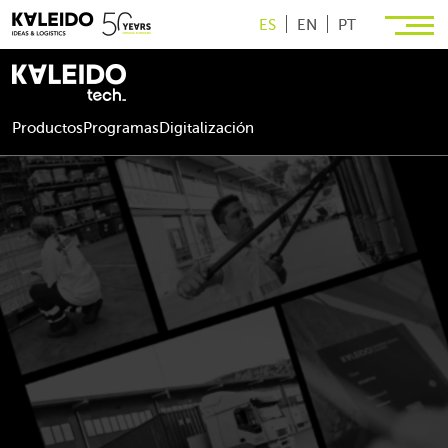
ES
EN
PT
Productos
Programas
Digitalización