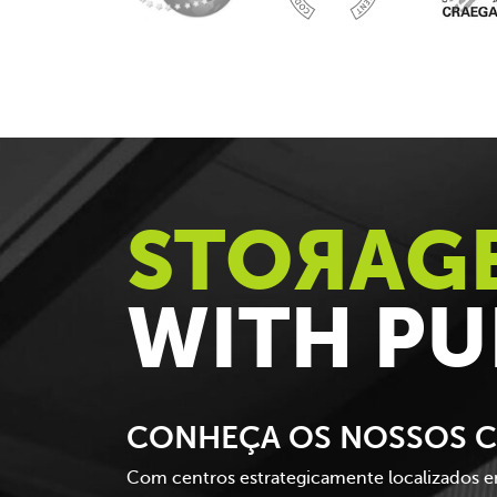
STO
R
AG
WITH P
CONHEÇA OS NOSSOS C
Com centros estrategicamente localizados em