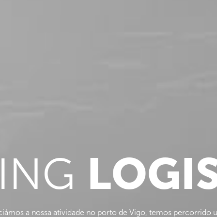
LOGIS
VING
ciámos a nossa atividade no porto de Vigo, temos percorrido 