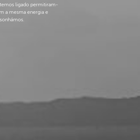
e temos ligado permitiram-
om a mesma energia e
 sonhámos.