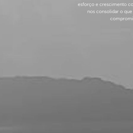
esforço e crescimento con
nos consolidar o que
compromis