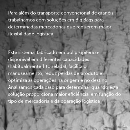
Para além do transporte convencional de granéis,
trabalhamos com soluções em Big Bags para
determinadas mercadorias que requerem maior
flexibilidade logística.
Este sistema, fabricado em polipropileno e
disponível em diferentes capacidades
(habitualmente 1 tonelada), facilita o
manuseamento, reduz perdas de produto e
optimiza as operações na origem e no destino.
Analisamos cada caso para determinar quando esta
solução proporciona maior eficiência, em função do
tipo de mercadoria e da operação logística