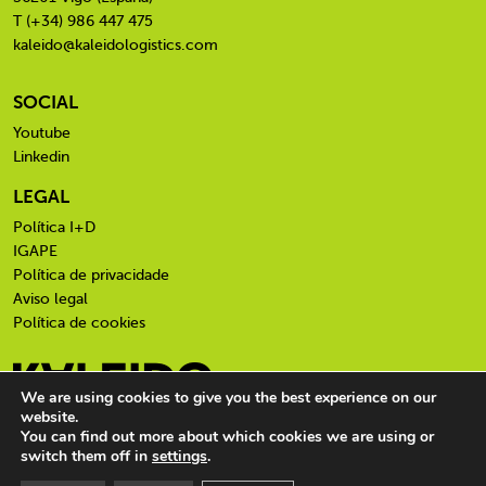
T (+34) 986 447 475
kaleido@kaleidologistics.com
SOCIAL
Youtube
Linkedin
LEGAL
Política I+D
IGAPE
Política de privacidade
Aviso legal
Política de cookies
We are using cookies to give you the best experience on our
website.
You can find out more about which cookies we are using or
switch them off in
settings
.
© Kaleido 2026. Todos los derechos reservados