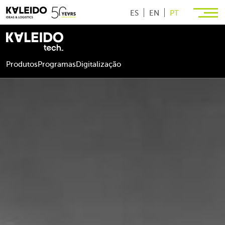
ES
EN
PT
Produtos
Programas
Digitalização