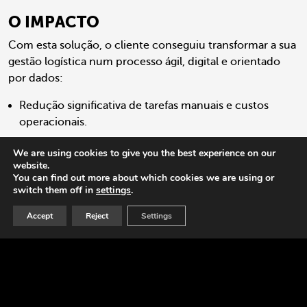
O IMPACTO
Com esta solução, o cliente conseguiu transformar a sua
gestão logística num processo ágil, digital e orientado
por dados:
Redução significativa de tarefas manuais e custos
operacionais.
Maior controlo e visibilidade sobre todo o ciclo de
We are using cookies to give you the best experience on our
website.
contratação e execução dos envios.
You can find out more about which cookies we are using or
switch them off in
settings
.
Agilidade na tomada de decisões, suportada por
critérios objetivos e transparentes.
Accept
Reject
Settings
Rastreabilidade completa e analítica avançada, baseada
no histórico de cotações, tempos de resposta e
desempenho de cada fornecedor.